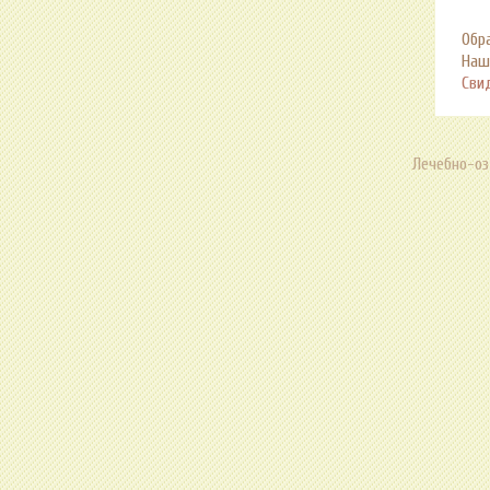
Обр
Наш
Сви
Лечебно-оз