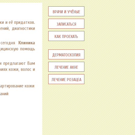
Врачи и учёные
и и её придатков.
Записаться
ений, диагностики
Как проехать
 сегодня
Клиника
дицинскую помощь
Дерматоскопия
ми предлагают Вам
Лечение акне
иях кожи, волос и
Лечение розацеа
картирование кожи
ваний