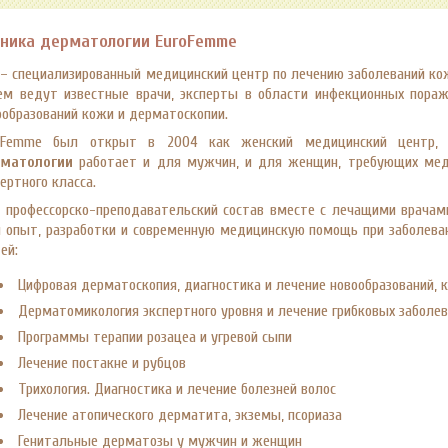
иника дерматологии EuroFemme
– специализированный медицинский центр по лечению заболеваний кож
ем ведут известные врачи, эксперты в области инфекционных пораж
ообразований кожи и дерматоскопии.
oFemme был открыт в 2004 как женский медицинский центр,
матологии
работает и для мужчин, и для женщин, требующих ме
ертного класса.
 профессорско-преподавательский состав вместе с лечащими врача
й опыт, разработки и современную медицинскую помощь при заболеван
ей:
Цифровая дерматоскопия, диагностика и лечение новообразований, 
Дерматомикология экспертного уровня и лечение грибковых заболе
Программы терапии розацеа и угревой сыпи
Лечение постакне и рубцов
Трихология. Диагностика и лечение болезней волос
Лечение атопического дерматита, экземы, псориаза
Генитальные дерматозы у мужчин и женщин