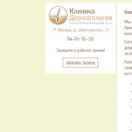
Кл
Мы 
При
📍 Москва, ш. Дмитровское, 27
нов
Пн–Пт 10–20
Eur
дер
Запишем в рабочее время!
эксп
Наш
Заказать звонок
сво
ногт