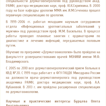
специальности дерматовенерология под руководством акад.
РАМН, доктора медицинских наук, проф. Ю.К.Скрипкина. В 2000
году на базе кафедры урологии ММА им. И.М.Сеченова прошел
первичную специализацию по урологии.
В 1999-2006 гг. работал младшим научным сотрудником
отдела «Инфекционных урогенитальных заболеваний у
мужчин» под руководством проф. М.М. Васильева. В процессе
работы проводил плановые занятия с ординаторами по
диагностике и лечению инфекций, передаваемых половым
путем.
Обучение по программе «Дерматоонкология» было пройдено на
факультете усовершенствования врачей МОНИКИ имени М.Ф.
Владимирского.
С 2005 по 2010 вел дерматовенерологический прием больных в
КВД №20. С 1999 года работает в ФГУ ГНЦДК Минздрава России
на должности врача-дерматовенеролога под руководством
академика РАМН, доктора медицинских наук, проф. А.А.
Кубановой. В 2013 г. им пройдена расширенная специализация
по дерматоонкологии.
Научные и практические интересы Бурцева Олега
Анатольевича