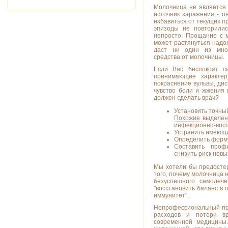
Молочница не является 
источник заражения - о
избавиться от текущих п
эпизоды не повторилис
непросто. Прощание с 
может растянуться надо
даст ни один из мног
средства от молочницы.
Если Вас беспокоят с
принимающие характер
покраснение вульвы, дис
чувство боли и жжения 
должен сделать врач?
Установить точный
Похожие выделе
инфекционно-вос
Устранить имеющ
Определить форму
Составить проф
снизить риск нов
Мы хотели бы предостер
того, почему молочница 
безуспешного самолеч
"восстановить баланс в 
иммунитет".
Непрофессиональный по
расходов и потери вр
современной медицины.