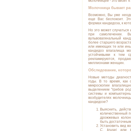
молочницей - это визит к 
Молочница бывает ра
Возможно, Вы уже неодн
еще Вас беспокоит. Эт
формах кандидоза, к ко
Но это может случаться
при самолечении. В
вульвовагинальный кан
более старшего возраст
или имеющих те или ин
кандидоз влагалища м
устойчивыми к тем с
рекламируются, прода
миллионами женщин.
Обследование, котор
Новые методы диагност
годы. В то время, как 
микроскопии влагалищн
выделением "грибов р
системы и компьютерны
возбудителях молочниц
кандидозе?
Выяснить, действ
количественный 
дрожжевых колон
быть достаточным
Установить вид во
C. krusei
или