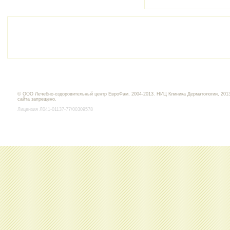
© ООО Лечебно-оздоровительный центр ЕвроФам, 2004-2013. НИЦ Клиника Дерматологии, 2013
сайта запрещено.
Лицензия Л041-01137-77/00309578