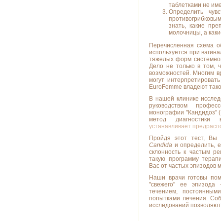
таблетками не им
Определить чув
противогрибковы
знать, какие пр
молочницы, а каки
Перечисленная схема о
используется при вагин
тяжелых форм системног
Дело не только в том, 
возможностей. Многим вр
могут интерпретировать
EuroFemme владеют такой
В нашей клинике исслед
руководством профес
монографии "Кандидоз" (
метод диагностики 
устанавливает предрасп
Пройдя этот тест, Вы 
Candida
и определить, е
склонность к частым р
такую программу терапи
Вас от частых эпизодов 
Наши врачи готовы по
"свежего" ее эпизода
течением, постоянным
попытками лечения. Со
исследований позволяют 