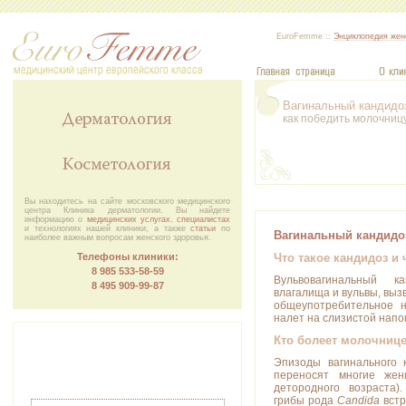
EuroFemme ::
Энциклопедия жен
Вагинальный кандидо
как победить молочниц
Вы находитесь на сайте московского медицинского
центра Клиника дерматологии. Вы найдете
информацию о
медицинских услугах
,
специалистах
и технологиях нашей клиники, а также
статьи
по
Вагинальный кандидо
наиболее важным вопросам женского здоровья.
Что такое кандидоз и
Телефоны клиники:
8 985 533-58-59
Вульвовагинальный к
8 495 909‑99‑87
влагалища и вульвы, вы
общеупотребительное н
налет на слизистой нап
Кто болеет молочниц
Эпизоды вагинального 
переносят многие же
детородного возраста)
грибы рода
Candida
встр