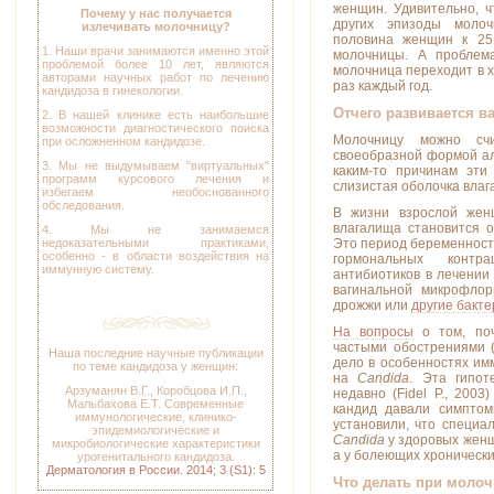
женщин. Удивительно, ч
Почему у нас получается
других эпизоды молоч
излечивать молочницу?
половина женщин к 25
1. Наши врачи занимаются именно этой
молочницы. А проблем
проблемой более 10 лет, являются
молочница переходит в х
авторами научных работ по лечению
раз каждый год.
кандидоза в гинекологии.
Отчего развивается в
2. В нашей клинике есть наибольшие
возможности диагностического поиска
Молочницу можно сч
при осложненном кандидозе.
своеобразной формой ал
3. Мы не выдумываем "виртуальных"
каким-то причинам эти
программ курсового лечения и
слизистая оболочка влаг
избегаем необоснованного
обследования.
В жизни взрослой женщ
влагалища становится о
4. Мы не занимаемся
Это период беременност
недоказательными практиками,
особенно - в области воздействия на
гормональных контр
иммунную систему.
антибиотиков в лечении
вагинальной микрофлор
дрожжи или
другие бакт
На вопросы
о том, поч
частыми обострениями (
Наша последние научные публикации
дело в особенностях им
по теме кандидоза у женщин:
на
Candida
. Эта гипот
Арзуманян В.Г., Коробцова И.П.,
недавно (Fidel P., 200
Мальбахова Е.Т. Современные
кандид давали симптом
иммунологические, клинико-
установили, что специа
эпидемиологические и
Candida
у здоровых женщ
микробиологические характеристики
а у болеющих хроническим
урогенитального кандидоза.
Дерматология в России. 2014; 3 (S1): 5
Что делать при моло