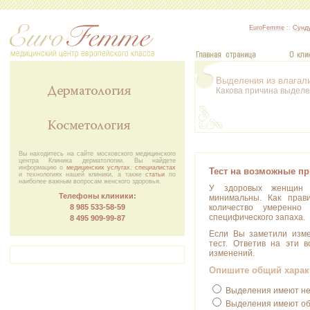
EuroFemme
::
Сунду
Выделения из влагал
Какова причина выдел
Вы находитесь на сайте московского медицинского
центра Клиника дерматологии. Вы найдете
информацию о
медицинских услугах
,
специалистах
Тест на возможные п
и технологиях нашей клиники, а также
статьи
по
наиболее важным вопросам женского здоровья.
У здоровых женщин 
Телефоны клиники:
минимальны. Как прав
количество умеренно
8 985 533-58-59
специфического запаха.
8 495 909‑99‑87
Если Вы заметили изме
тест. Ответив на эти 
изменений.
Опишите общий харак
Выделения имеют не
Выделения имеют об