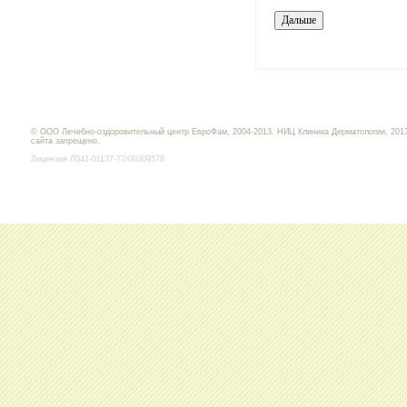
© ООО Лечебно-оздоровительный центр ЕвроФам, 2004-2013. НИЦ Клиника Дерматологии, 2013
сайта запрещено.
Лицензия Л041-01137-77/00309578